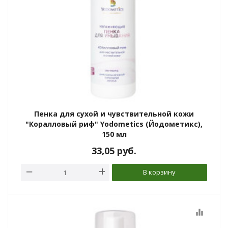
Пенка для сухой и чувствительной кожи
"Коралловый риф" Yodometics (Йодометикс),
150 мл
33,05
руб.
В корзину
equalizer