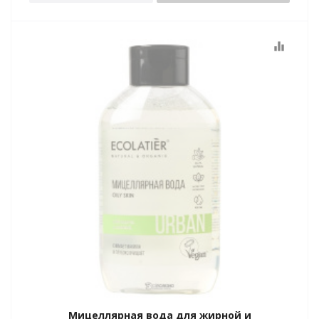
equalizer
Мицеллярная вода для жирной и