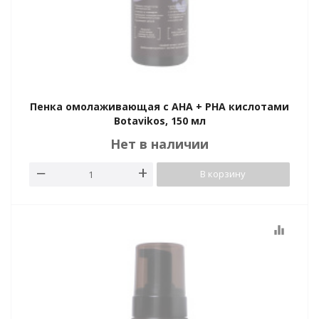
Пенка омолаживающая с AHA + PHA кислотами
Botavikos, 150 мл
Нет в наличии
В корзину
equalizer