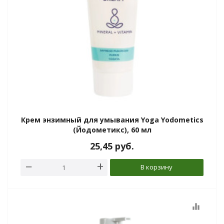
та
епелленты
ыло
й
Крем энзимный для умывания Yoga Yodometics
(Йодометикс), 60 мл
Greencosmetic.by
25,45
руб.
В корзину
equalizer