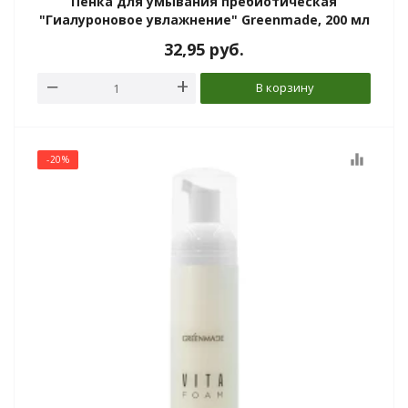
Пенка для умывания пребиотическая
"Гиалуроновое увлажнение" Greenmade, 200 мл
32,95
руб.
В корзину
equalizer
-20%