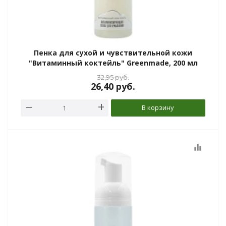
Пенка для сухой и чувствительной кожи
"Витаминный коктейль" Greenmade, 200 мл
32,95
руб.
26,40
руб.
В корзину
equalizer