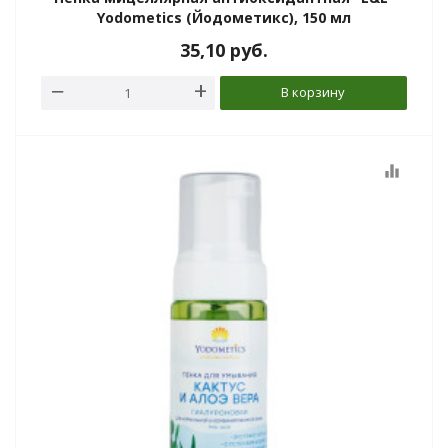
Yodometics (Йодометикс), 150 мл
35,10
руб.
В корзину
equalizer