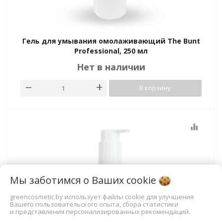
Гель для умывания омолаживающий The Bunt
Professional, 250 мл
Нет в наличии
В корзину
equalizer
Мы заботимся о Ваших
cookie
greencosmetic.by использует файлы cookie для улучшения
Вашего пользовательского опыта, сбора статистики
и представления персонализированных рекомендаций.