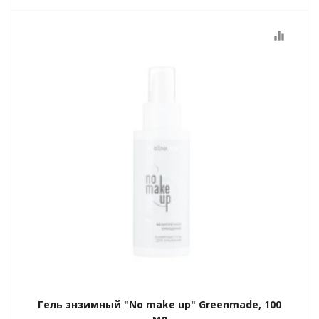
equalizer
Гель энзимный "No make up" Greenmade, 100
мл