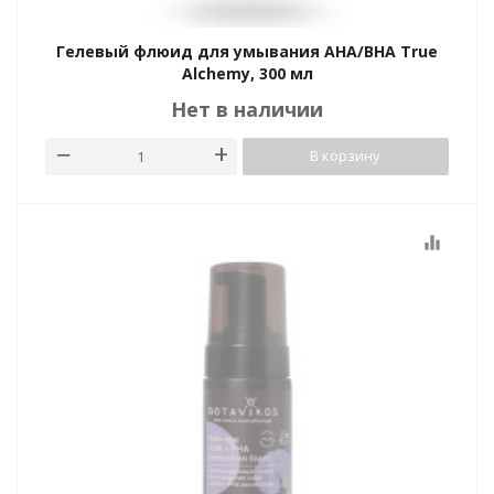
Гелевый флюид для умывания AHA/BHA True
Alchemy, 300 мл
Нет в наличии
В корзину
equalizer