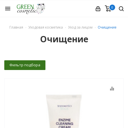
0
menu
Главная
Уходовая косметика
Уход за лицом
Очищение
Очищение
етика
Фильтр подбора
equalizer