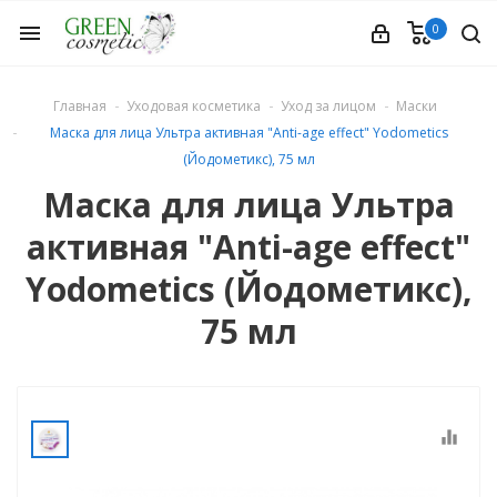
0
menu
Главная
Уходовая косметика
Уход за лицом
Маски
Маска для лица Ультра активная "Anti-age effect" Yodometics
(Йодометикс), 75 мл
Маска для лица Ультра
активная "Anti-age effect"
етика
Yodometics (Йодометикс),
75 мл
equalizer