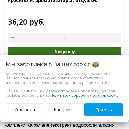
красители, ароматизаторы, отдушки.
36,20
руб.
В корзину
Мы заботимся о Ваших
cookie
greencosmetic.by использует файлы cookie для улучшения
Вашего пользовательского опыта, сбора статистики
и представления персонализированных рекомендаций.
Характеристики
Нажав «Принять», Вы даете согласие на обработку файлов
cookie в соответствии с
Политикой обработки файлов cookie
.
Состав:
термальная вода, отвар ламинарии,
Отклонить
Настроить
Принять
эмульгатор Olivem 1000, мочевина, экстракт
морской лаванды, протеины устриц (Protein Ostrea),
комплекс Kalpariane (экстракт водоросли алария