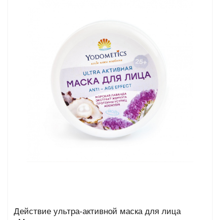
та
епелленты
ыло
й
Greencosmetic.by
Действие ультра-активной маска для лица