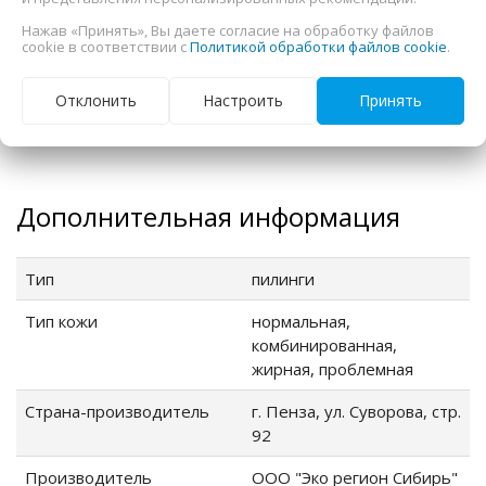
непереносимость компонентов.
Хранение
:
при t от +5
°C до +25
°C, беречь от
Нажав «Принять», Вы даете согласие на обработку файлов
cookie в соответствии с
Политикой обработки файлов cookie
.
прямых солнечных лучей.
Cрок годности:
24 месяца c даты
Отклонить
Настроить
Принять
производства (см. на флаконе), после вскрытия 12
месяцев.
Дополнительная информация
Тип
пилинги
Тип кожи
нормальная,
комбинированная,
жирная, проблемная
Страна-производитель
г. Пенза, ул. Суворова, стр.
92
Производитель
ООО "Эко регион Сибирь"