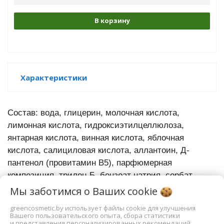
В корзину
Характеристики
Состав: вода, глицерин, молочная кислота,
лимонная кислота, гидроксиэтилцеллюлоза,
янтарная кислота, винная кислота, яблочная
кислота, салициловая кислота, аллантоин, Д-
пантенол (провитамин В5), парфюмерная
композиция, трилон-Б, бензоат натрия, сорбат
калия.
Мы заботимся о Ваших
cookie
greencosmetic.by использует файлы cookie для улучшения
Противопоказания:
индивидуальная
Вашего пользовательского опыта, сбора статистики
и представления персонализированных рекомендаций.