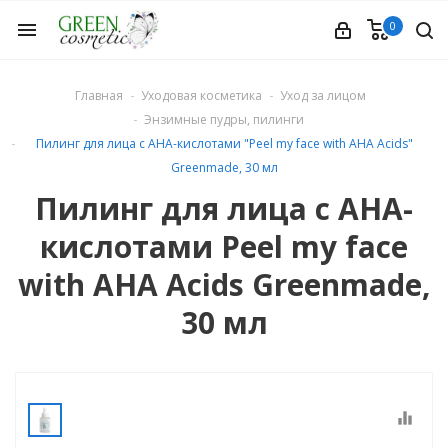
0
menu
Главная
Уходовая косметика
Уход за лицом
Энзимные пудры, пилинги
Пилинг для лица с AHA-кислотами "Peel my face with AHA Acids"
Greenmade, 30 мл
Пилинг для лица с AHA-
етика
кислотами Peel my face
with AHA Acids Greenmade,
30 мл
equalizer