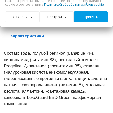
Нажав «Принять», Вы даете согласие на обработку файлов
cookie в соответствии с
Политикой обработки файлов cookie
.
В корзину
Отклонить
Настроить
Принять
Характеристики
Состав: вода, голубой ретинол (Lanablue PF),
ниацинамид (витамин В3), пептидный комплекс
Progeline, Д-пантенол (провитамин В5), сквалан,
гиалуроновая кислота низкомолекулярная,
гидролизованные протеины шёлка, глицин, альгинат
натрия, токоферола ацетат (витамин Е), молочная
кислота, аллантоин, ксантановая камедь,
консервант LekoGuard BBD Green, парфюмерная
композиция.