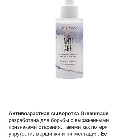
та
епелленты
ыло
й
Greencosmetic.by
Антивозрастная сыворотка Greenmade
-
разработана для борьбы с выраженными
признаками старения, такими как потеря
упругости, морщинки и пигментация. Её