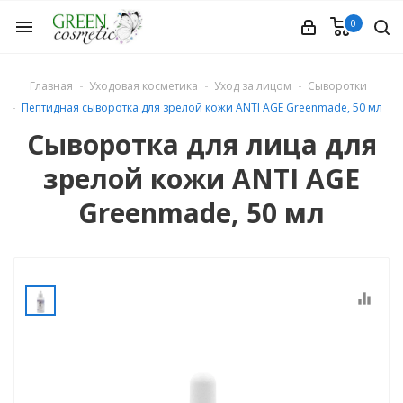
0
menu
Главная
Уходовая косметика
Уход за лицом
Сыворотки
Пептидная сыворотка для зрелой кожи ANTI AGE Greenmade, 50 мл
Сыворотка для лица для
зрелой кожи ANTI AGE
етика
Greenmade, 50 мл
equalizer