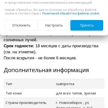
и представления персонализированных рекомендаций.
Бензиловый спирт, этилгексилглицерин,
натуральная отдушка.
Нажав «Принять», Вы даете согласие на обработку файлов
cookie в соответствии с
Политикой обработки файлов cookie
.
Противопоказания:
индивидуальна
Отклонить
Настроить
Принять
непереносимость компонентов.
Хранение:
при t от +5С до +25С, беречь от прямых
солнечных лучей.
Срок годности:
18 месяцев с даты производства
(см. на этикетке).
После вскрытия - не более 6 месяцев.
Дополнительная информация
Тип
сыворотка
Тип кожи
для всех типов, зрелая
Страна-производитель
г. Новосибирск , ул.
Зеленая горка, д. 3/4