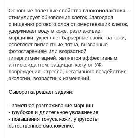
Основные полезные свойства
глюконолактона
-
с
тимулирует обновление клеток благодаря
очищению рогового слоя от омертвевших клеток,
у
держивает воду в коже, р
азглаживает
морщинки, у
крепляет барьерные свойства кожи,
о
светляет пигментные пятна, вызванные
фотостарением или возрастной
гиперпигментацией,
является эффективным
антиоксидантом, защищая кожу от УФ-
повреждения, стресса, негативного воздействия
экологии, возрастных изменений.
Сыворотка решает задачи:
- заметное разглаживание морщин
- глубокое и длительное увлажнение
- повышения тонуса кожи, упругость,
естественное омоложение.