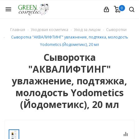
0
menu
Главная
Уходовая косметика
Уход за лицом
Сыворотки
Сыворотка "АКВАЛИФТИНГ" увлажнение, подтяжка, молодость
Yodometics (Йодометикс), 20 мл
Сыворотка
"АКВАЛИФТИНГ"
етика
увлажнение, подтяжка,
молодость Yodometics
(Йодометикс), 20 мл
equalizer