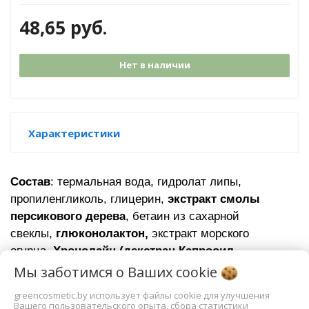
48,65
руб.
Нет в наличии
Характеристики
Состав
: термальная вода, гидролат липы,
пропиленгликоль, глицерин,
экстракт смолы
персикового дерева
, бетаин из сахарной
свеклы,
глюконолактон,
экстракт морского
огурца,
Хронолайн (декстран,Капрооил
тетрапептид-3)
, Д-пантенол, гиалуроновая кислота
Мы заботимся о Ваших
cookie
высокомолекулярная, гиалуроновая кислота
greencosmetic.by использует файлы cookie для улучшения
низкомолекулярная, Ксантановая камедь,
Вашего пользовательского опыта, сбора статистики