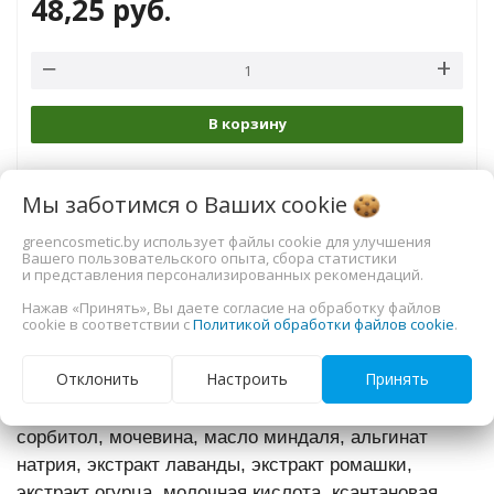
48,25
руб.
В корзину
Мы заботимся о Ваших
cookie
greencosmetic.by использует файлы cookie для улучшения
Характеристики
Вашего пользовательского опыта, сбора статистики
и представления персонализированных рекомендаций.
Нажав «Принять», Вы даете согласие на обработку файлов
cookie в соответствии с
Политикой обработки файлов cookie
.
Состав: гидролат розы, гидролат ромашки, гидролат
лаванды, ниацинамид (витамин В3), сквалан, гель
Отклонить
Настроить
Принять
алоэ вера, бетаин, растительный глицерин,
натриевая соль пирролидонкарбоновой кислоты,
сорбитол, мочевина, масло миндаля, альгинат
натрия, экстракт лаванды, экстракт ромашки,
экстракт огурца, молочная кислота, ксантановая