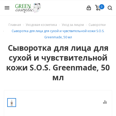
0
menu
Главная
Уходовая косметика
Уход за лицом
Сыворотки
Сыворотка для лица для сухой и чувствительной кожи S.O.S.
Greenmade, 50 мл
Сыворотка для лица для
сухой и чувствительной
етика
кожи S.O.S. Greenmade, 50
мл
equalizer