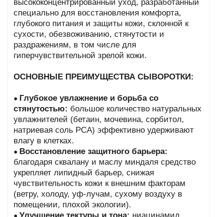
высококонцентрированный уход, разработанный
специально для восстановления комфорта,
глубокого питания и защиты кожи, склонной к
сухости, обезвоживанию, стянутости и
раздражениям, в том числе для
гиперчувствительной зрелой кожи.
ОСНОВНЫЕ ПРЕИМУЩЕСТВА СЫВОРОТКИ:
Глубокое увлажнение и борьба со
●
стянутостью:
большое количество натуральных
увлажнителей (бетаин, мочевина, сорбитол,
натриевая соль PCA) эффективно удерживают
влагу в клетках.
Восстановление защитного барьера:
●
благодаря сквалану и маслу миндаля средство
укрепляет липидный барьер, снижая
чувствительность кожи к внешним факторам
(ветру, холоду, уф-лучам, сухому воздуху в
помещении, плохой экологии).
Улучшение тектуры и тона:
ниацинамид
●