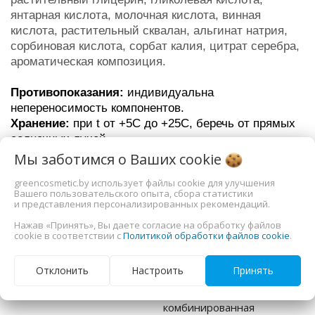
янтарная кислота, молочная кислота, винная
кислота, растительный сквалан, альгинат натрия,
сорбиновая кислота, сорбат калия, цитрат серебра,
ароматическая композиция.
Противопоказания:
индивидуальна
непереносимость компонентов.
Хранение:
при t от +5С до +25С, беречь от прямых
солнечных лучей.
Срок годности: 24
месяца с даты производства
Мы заботимся о Ваших
cookie
(см. на этикетке).
greencosmetic.by использует файлы cookie для улучшения
После вскрытия - 3 месяца.
Вашего пользовательского опыта, сбора статистики
и представления персонализированных рекомендаций.
Дополнительная информация
Нажав «Принять», Вы даете согласие на обработку файлов
cookie в соответствии с
Политикой обработки файлов cookie
.
Тип
сыворотка
Отклонить
Настроить
Принять
Тип кожи
нормальная,
комбинированная