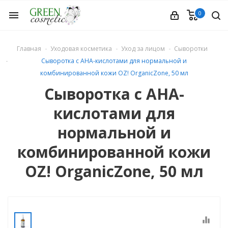
0
menu
Главная
Уходовая косметика
Уход за лицом
Сыворотки
Сыворотка с АНА-кислотами для нормальной и
комбинированной кожи OZ! OrganicZone, 50 мл
Сыворотка с АНА-
кислотами для
етика
нормальной и
комбинированной кожи
OZ! OrganicZone, 50 мл
equalizer