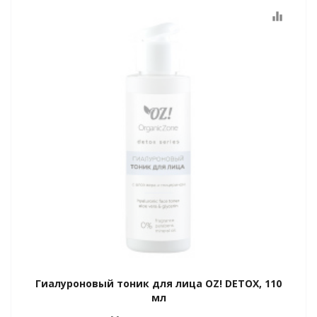
equalizer
Гиалуроновый тоник для лица OZ! DETOX, 110
мл