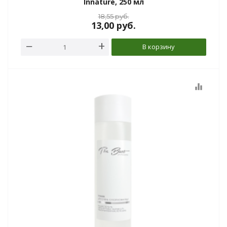
Innature, 250 мл
18,55
руб.
13,00
руб.
В корзину
equalizer