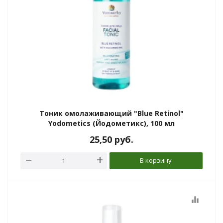
Тоник омолаживающий "Blue Retinol"
Yodometics (Йодометикс), 100 мл
25,50
руб.
В корзину
equalizer