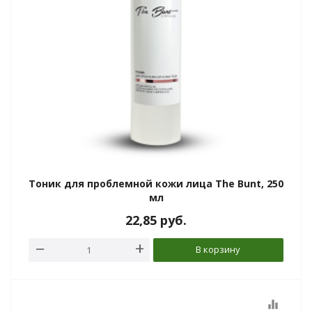
та
епелленты
ыло
й
Тоник для проблемной кожи лица The Bunt, 250
Greencosmetic.by
мл
22,85
руб.
В корзину
equalizer