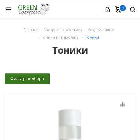
0
menu
Главная
Уходовая косметика
Уход за лицом
Тоники и гидролаты
Тоники
Тоники
етика
Фильтр подбора
equalizer