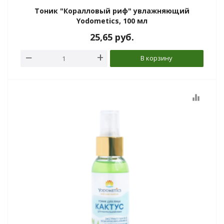
Тоник "Коралловый риф" увлажняющий
Yodometics, 100 мл
25,65
руб.
В корзину
equalizer