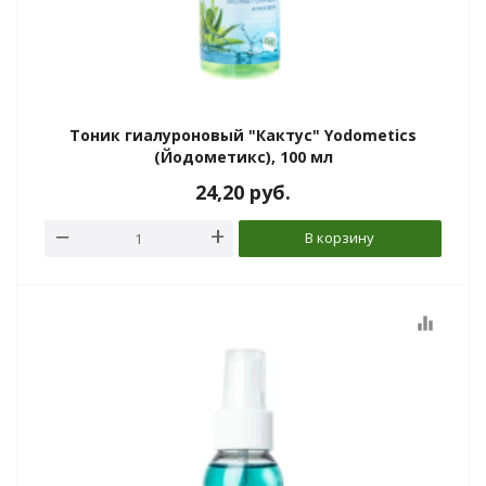
Тоник гиалуроновый "Кактус" Yodometics
(Йодометикс), 100 мл
24,20
руб.
В корзину
equalizer