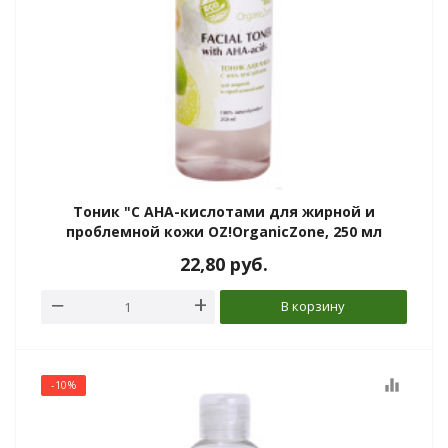
Тоник "С АНА-кислотами для жирной и
проблемной кожи OZ!OrganicZone, 250 мл
22,80
руб.
В корзину
equalizer
-10%