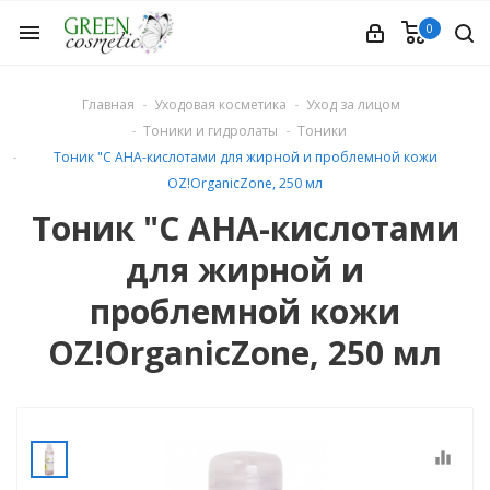
0
menu
Главная
Уходовая косметика
Уход за лицом
Тоники и гидролаты
Тоники
Тоник "С АНА-кислотами для жирной и проблемной кожи
OZ!OrganicZone, 250 мл
Тоник "С АНА-кислотами
етика
для жирной и
проблемной кожи
OZ!OrganicZone, 250 мл
equalizer