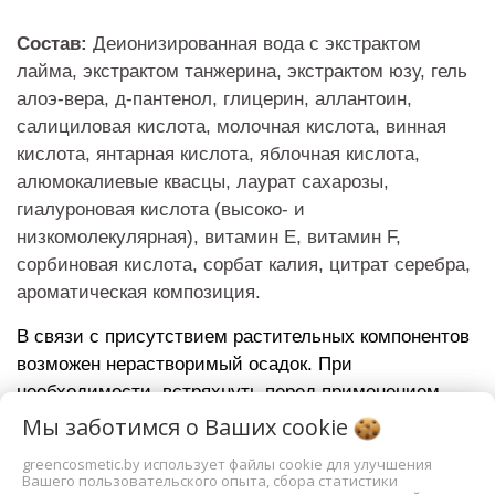
Состав:
Деионизированная вода с экстрактом
лайма, экстрактом танже
рина, экстрактом юзу, гель
алоэ-вера, д-пантенол, глицерин, аллантоин,
салициловая кислота, молочная кислота, винная
кислота, янтарная кислота, яблочная кислота,
алюмокалиевые квасцы, лаурат сахарозы,
гиалуроновая кислота (высоко- и
низкомолекулярная), витамин Е, витамин F,
сорбиновая кислота, сорбат калия, цитрат серебра,
ароматическая композиция.
В связи с присутствием растительных компонентов
возможен нерастворимый осадок. При
необходимости, встряхнуть перед применением.
Мы заботимся о Ваших
cookie
Противопоказания:
индивидуальная
непереносимость компонентов.
greencosmetic.by использует файлы cookie для улучшения
Вашего пользовательского опыта, сбора статистики
Хранение
:
при t от +5
°C до +25
°C, беречь от