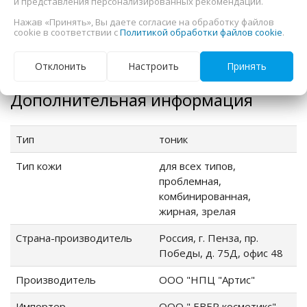
и представления персонализированных рекомендаций.
прямых солнечных лучей.
Нажав «Принять», Вы даете согласие на обработку файлов
Cрок годности:
24 месяца c даты
cookie в соответствии с
Политикой обработки файлов cookie
.
производства (см. на флаконе),
после вскрытия - 3 месяца.
Отклонить
Настроить
Принять
Дополнительная информация
Тип
тоник
Тип кожи
для всех типов,
проблемная,
комбинированная,
жирная, зрелая
Страна-производитель
Россия, г. Пенза, пр.
Победы, д. 75Д, офис 48
Производитель
ООО "НПЦ "Артис"
Импортер
ООО " ЕВЕР косметикс"