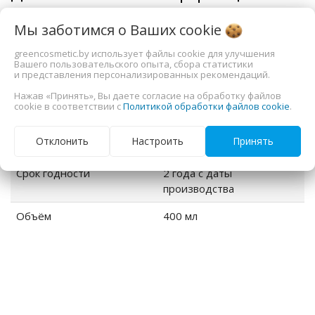
Мы заботимся о Ваших
cookie
тип
крем для тела, крем для
рук
greencosmetic.by использует файлы cookie для улучшения
Вашего пользовательского опыта, сбора статистики
и представления персонализированных рекомендаций.
Страна-производитель
Россия, г. Пенза, ул.
Ульяновская, 54А, офис 8
Нажав «Принять», Вы даете согласие на обработку файлов
cookie в соответствии с
Политикой обработки файлов cookie
.
Производитель
The Bunt ИП Соколова С.В.
Отклонить
Настроить
Принять
Импортер
ООО " ЕВЕР косметикс"
Срок годности
2 года с даты
производства
Объём
400 мл