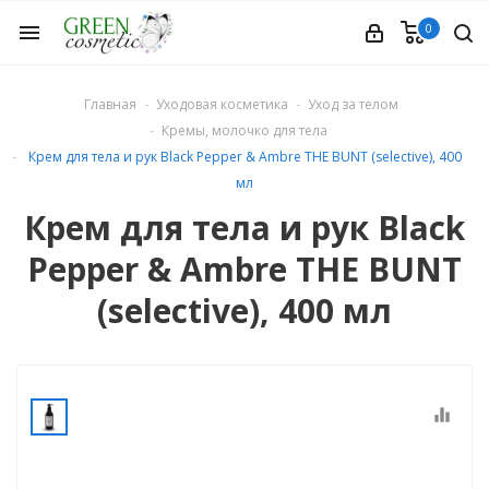
0
menu
Главная
Уходовая косметика
Уход за телом
Кремы, молочко для тела
Крем для тела и рук Black Pepper & Ambre THE BUNT (selective), 400
мл
Крем для тела и рук Black
етика
Pepper & Ambre THE BUNT
(selective), 400 мл
equalizer