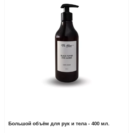
та
епелленты
ыло
й
Greencosmetic.by
Большой объём для рук и тела - 400 мл.