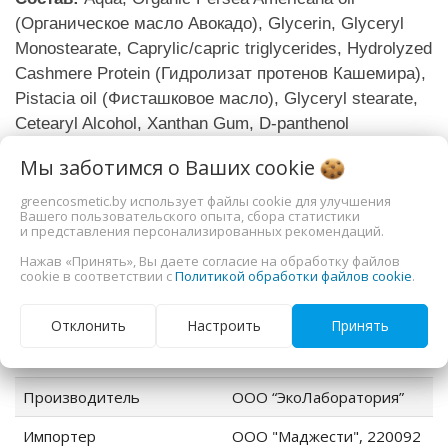
(Органическое масло Авокадо), Glycerin, Glyceryl
Monostearate, Caprylic/capric triglycerides, Hydrolyzed
Сashmere Protein (Гидролизат протенов Кашемира),
Pistacia oil (Фисташковое масло), Glyceryl stearate,
Cetearyl Alcohol, Xanthan Gum, D-panthenol
(Провитамин В5), Perfume, Citric Acid, Benzoic Acid,
Мы заботимся о Ваших
cookie
Sorbic Acid, Dehydroacetic Acid, Benzyl alcohol.
greencosmetic.by использует файлы cookie для улучшения
Дополнительная информация
Вашего пользовательского опыта, сбора статистики
и представления персонализированных рекомендаций.
Нажав «Принять», Вы даете согласие на обработку файлов
тип
крем для рук
cookie в соответствии с
Политикой обработки файлов cookie
.
Страна-производитель
Россия, г. Москва, ул. 2-я
Отклонить
Настроить
Принять
Машиностроения д. 17
стр. 1
Производитель
ООО “ЭкоЛаборатория”
Импортер
ООО "Маджести", 220092