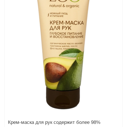
та
епелленты
ыло
й
Greencosmetic.by
Крем-маска для рук содержит более 98%