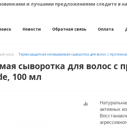
ими предложениями следите в нашем
smetic.by
поиск
Новости
Обратная связь
Оплата
ый уход
Термозащитная несмываемая сыворотка для волос с протеина
ая сыворотка для волос с 
e, 100 мл
Натуральна
equalizer
активных ко
Восстанавли
агрессивно