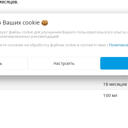
месяцев.
ная информация
о Ваших
cookie
ьзует файлы cookie для улучшения Вашего пользовательского опыта, 
нализированных рекомендаций.
спрей для 
ете согласие на обработку файлов cookie в соответствии с
Политико
для всех ти
ль
г. Пенза, ул
ь
Настроить
ООО "Эко р
18 месяцев
100 мл