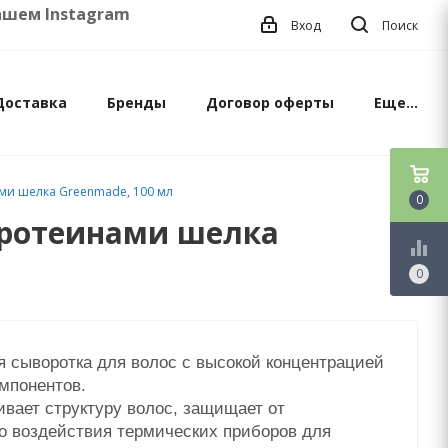
 Instagram
Вход
Поиск
Доставка
Бренды
Договор оферты
Еще...
ми шелка Greenmade, 100 мл
0
протеинами шелка
equalizer
0
я сыворотка для волос с высокой концентрацией
мпонентов.
вает структуру волос, защищает от
го воздействия термических приборов для