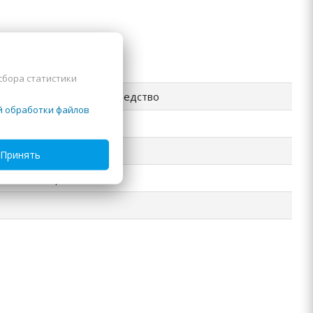
сбора статистики
волос, термозащитное средство
й обработки файлов
пов
. Суворова, стр. 92
Принять
егион Сибирь"