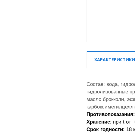
ХАРАКТЕРИСТИКИ
Состав: вода, гидр
гидролизованные пр
масло брокколи, эф
карбоксиметилцеллю
Противопоказания:
Хранение
:
при t от
Cрок годности:
18 м