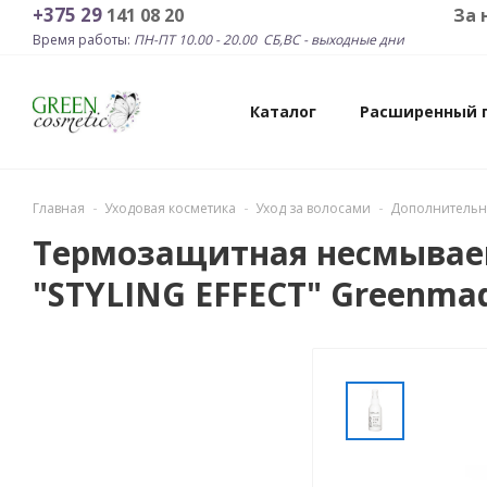
+375 29
141 08 20
За новинками и лучш
Время работы:
ПН-ПТ 10.00 - 20.00 СБ,ВС - выходные дни
Greenco
СБ-ВС выходные дни
СБ-ВС
12.00 - 19.00
Каталог
Расширенный 
Главная
Уходовая косметика
Уход за волосами
Дополнительн
Термозащитная несмываем
"STYLING EFFECT" Greenmad