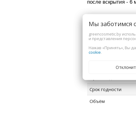
после вскрытия - 6 
Дополнитель
Мы заботимся 
greencosmetic.by испол
и представления персо
тип
Нажав «Принять», Вы да
cookie
.
тип волос
Страна-производите
Отклонит
Производитель
Срок годности
Объём