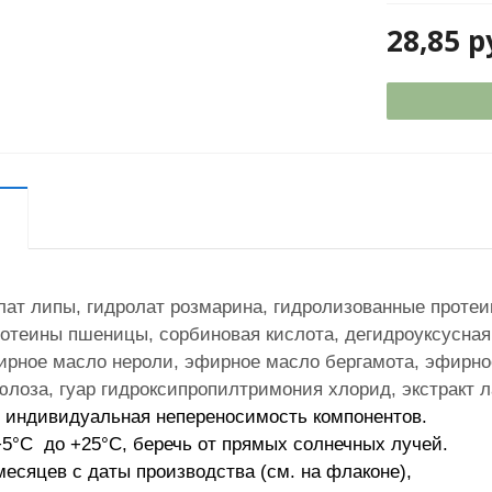
28,85
р
олат липы, гидролат розмарина, гидролизованные проте
отеины пшеницы, сорбиновая кислота, дегидроуксусная 
ирное масло нероли, эфирное масло бергамота, эфирное
лоза, гуар гидроксипропилтримония хлорид, экстракт ла
индивидуальная непереносимость компонентов.
 +5°C до +25°C, беречь от прямых солнечных лучей.
есяцев c даты производства (см. на флаконе),