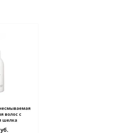
несмываемая
я волос с
и шелка
 100 мл
руб.