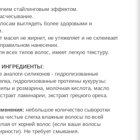
егким стайлинговым эффектом.
расчесывание.
олосам выглядеть более здоровыми и
и.
т масел не жирнит, не утяжеляет и не склеивает
 правильном нанесении.
я всех типов волос, имеет легкую текстуру.
 ИНГРЕДИЕНТЫ:
е аналоги силиконов - гидролизованные
елка, гидролизованные протеины кукурузы;
липы и розмарина, молочная кислота, масло
кстракт ламинарии, экстракт грецкого ореха.
именения:
небольшое количество сыворотки
на чистые слегка влажные волосы по всей
упая от корней волос (если ваши волосы
ирности). Не требует смывания.