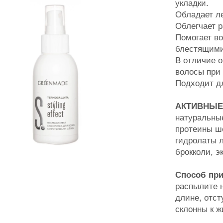
укладки.
Обладает л
Облегчает 
Помогает в
блестящим
В отличие о
волосы при
Подходит дл
АКТИВНЫЕ
натуральны
протеины ш
гидролаты 
брокколи, э
Способ пр
распылите 
длине, отст
склонны к ж