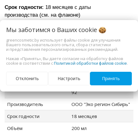
Cрок годности:
18 месяцев c даты
производства (см. на флаконе)
Дополнительная информация
Мы заботимся о Ваших
cookie
greencosmetic.by использует файлы cookie для улучшения
Вашего пользовательского опыта, сбора статистики
тип
шампунь
и представления персонализированных рекомендаций.
Нажав «Принять», Вы даете согласие на обработку файлов
тип волос
тонкие, ломкие, сухие,
cookie в соответствии с
Политикой обработки файлов cookie
.
поврежденные,
окрашенные
Отклонить
Настроить
Принять
Страна-производитель
г. Пенза, ул. Суворова, стр.
92
Производитель
ООО "Эко регион Сибирь"
Срок годности
18 месяцев
Объём
200 мл