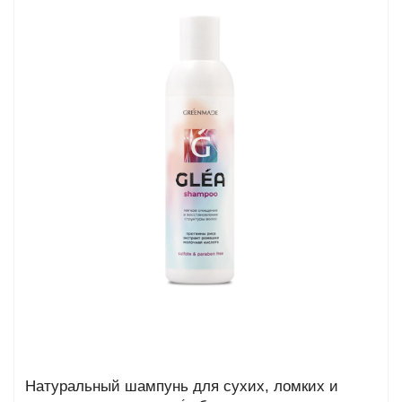
та
епелленты
ыло
й
Greencosmetic.by
Натуральный шампунь для сухих, ломких и