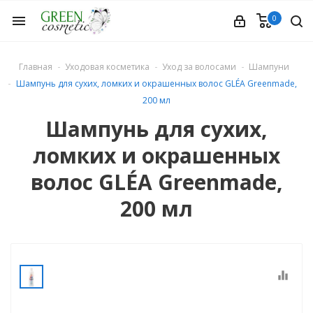
0
menu
Главная
Уходовая косметика
Уход за волосами
Шампуни
Шампунь для сухих, ломких и окрашенных волос GLÉA Greenmade,
200 мл
Шампунь для сухих,
ломких и окрашенных
етика
волос GLÉA Greenmade,
200 мл
equalizer