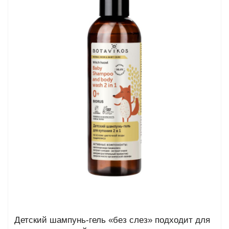
та
епелленты
ыло
й
Greencosmetic.by
Детский шампунь-гель «без слез» подходит для