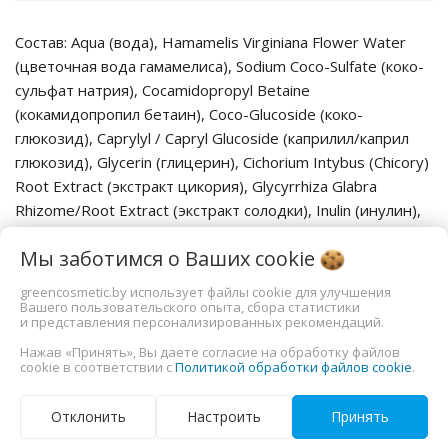
Состав: Aqua (вода), Hamamelis Virginiana Flower Water
(цветочная вода гамамелиса), Sodium Coco-Sulfate (коко-
сульфат натрия), Cocamidopropyl Betaine
(кокамидопропил бетаин), Coco-Glucoside (коко-
глюкозид), Caprylyl / Capryl Glucoside (каприлил/каприл
глюкозид), Glycerin (глицерин), Cichorium Intybus (Chicory)
Root Extract (экстракт цикория), Glycyrrhiza Glabra
Rhizome/Root Extract (экстракт солодки), Inulin (инулин),
Benzyl Alcohol (бензиловый спирт), Phenethyl Alcohol
Мы заботимся о Ваших
cookie
(фенилэтиловый спирт), Sodium Benzoate (бензоат
натрия), Potassium Sorbate (сорбат калия), Lavandula
greencosmetic.by использует файлы cookie для улучшения
Angustifolia Oil (эфирное масло лаванда), Xanthan Gum
Вашего пользовательского опыта, сбора статистики
и представления персонализированных рекомендаций.
(ксантановая камедь), Tetrasodium Glutamate Diacetate
Нажав «Принять», Вы даете согласие на обработку файлов
(диацетат глутамат тетранатрия), Citric Acid (лимонная
cookie в соответствии с
Политикой обработки файлов cookie
.
кислота), Limonene*, Linalool*
*компоненты натуральных эфирных масел /components
Отклонить
Настроить
Принять
of natural essential oils