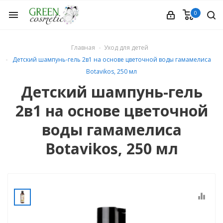
0
menu
Главная
Уход для детей
Детский шампунь-гель 2в1 на основе цветочной воды гамамелиса
Botavikos, 250 мл
Детский шампунь-гель
2в1 на основе цветочной
етика
воды гамамелиса
Botavikos, 250 мл
equalizer