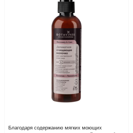
та
епелленты
ыло
й
Greencosmetic.by
Благодаря содержанию мягких моющих