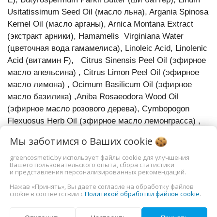
Usitatissimum Seed Oil (масло льна), Argania Spinosa
Kernel Oil (масло арганы), Arnica Montana Extract
(экстракт арники), Hamamelis Virginiana Water
(цветочная вода гамамелиса), Linoleic Acid, Linolenic
Acid (витамин F), Citrus Sinensis Peel Oil (эфирное
масло апельсина) , Citrus Limon Peel Oil (эфирное
масло лимона) , Ocimum Basilicum Oil (эфирное
масло базилика) ,Aniba Rosaeodora Wood Oil
(эфирное масло розового дерева), Cymbopogon
Flexuosus Herb Oil (эфирное масло лемонграсса) ,
Cymbopon Winterianus Herb Oil (эфирное масло
Мы заботимся о Ваших
cookie
цитронеллы), Ilicium Verum Oil (эфирное масло
аниса), Xanthan Gum (ксантановая камедь),
greencosmetic.by использует файлы cookie для улучшения
Вашего пользовательского опыта, сбора статистики
Tetrasodium Glutamate Diacetate (диацетат глутамат
и представления персонализированных рекомендаций.
тетранатрия)**, Limonene*** , Citral***, Linalool*** ,
Нажав «Принять», Вы даете согласие на обработку файлов
Geraniol***, Citronellol****
cookie в соответствии с
Политикой обработки файлов cookie
.
* ингредиенты сертифицированные по стандарту