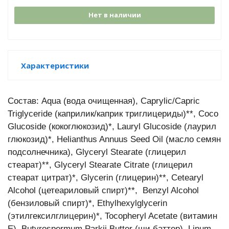
Нет в наличии
Характеристики
Состав: Aqua (вода очищенная), Caprylic/Capric
Triglyceride (каприлик/каприк триглицериды)**, Coco
Glucoside (кокоглюкозид)*, Lauryl Glucoside (лаурил
глюкозид)*, Helianthus Annuus Seed Oil (масло семян
подсолнечника), Glyceryl Stearate (глицерил
стеарат)**, Glyceryl Stearate Citrate (глицерил
стеарат цитрат)*, Glycerin (глицерин)**, Cetearyl
Alcohol (цетеариловый спирт)**, Benzyl Alcohol
(бензиловый спирт)*, Ethylhexylglycerin
(этилгексилглицерин)*, Tocopheryl Acetate (витамин
Е), Butyrospermum Parkii Butter (ши баттер), Linum