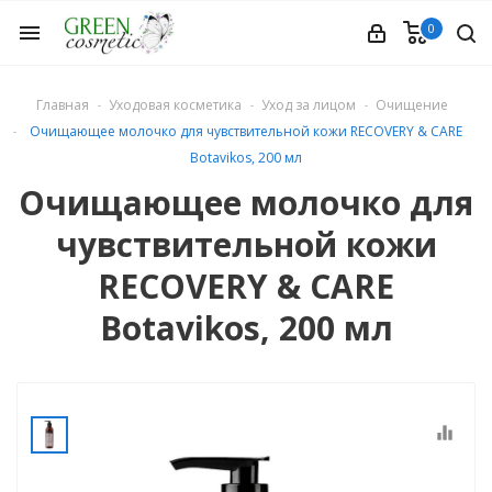
0
menu
Главная
Уходовая косметика
Уход за лицом
Очищение
Очищающее молочко для чувствительной кожи RECOVERY & CARE
Botavikos, 200 мл
Очищающее молочко для
чувствительной кожи
етика
RECOVERY & CARE
Botavikos, 200 мл
equalizer