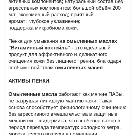
активных компонентов;
натуральный состав без
агрессивных компонентов;
большой объём 200
мл;
экономичный расход;
приятный
аромат;
глубокое увлажнение;
поддержка микробиома кожи.
Пенка для умывания
на омыленных маслах
"Витаминный коктейль"
- это идеальный
продукт для эффективного и деликатного
очищения кожи без лишнего трения, благодаря
особым свойствам
омыленных масел
.
АКТИВЫ ПЕНКИ:
Омыленные масла
работают как мягкие ПАВы,
не разрушая липидную мантию кожи. Такая
основа способствует физиологичному очищению
без агрессивного вмешательства в защитные
механизмы эпидермиса, что особенно важно в
период перепада температур: холодного ветра,
мороза, сухого воздуха в помещении.