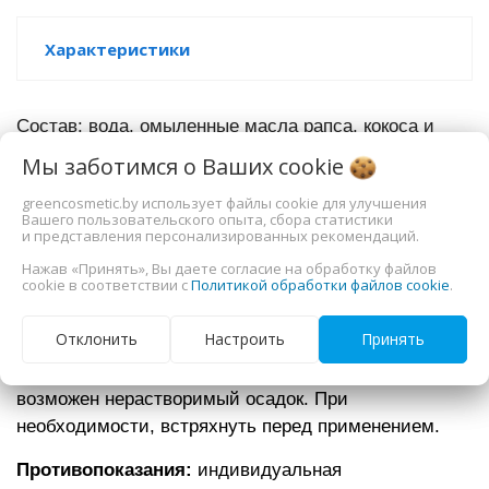
Характеристики
Состав: в
ода, омыленные масла рапса, кокоса и
пальмы, токоферол (витамин Е), масло
Мы заботимся о Ваших
cookie
абрикосовой косточки, масло виноградных косточек,
greencosmetic.by использует файлы cookie для улучшения
линолевая кислота (витамин F), Д-пантенол
Вашего пользовательского опыта, сбора статистики
(провитамин В5), сорбат калия, бензоат натрия,
и представления персонализированных рекомендаций.
бензиловый спирт, ниацинамид (витамин В3),
Нажав «Принять», Вы даете согласие на обработку файлов
cookie в соответствии с
Политикой обработки файлов cookie
.
пиридоксин (витамин В6), экстракты ромашки, алоэ
вера, клевера и фиалки, лимонная кислота,
Отклонить
Настроить
Принять
парфюмерная композиция.
В связи с присутствием растительных компонентов
возможен нерастворимый осадок. При
необходимости, встряхнуть перед применением.
Противопоказания:
индивидуальная