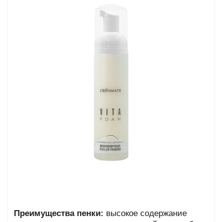
та
епелленты
ыло
й
Greencosmetic.by
Преимущества пенки:
высокое содержание