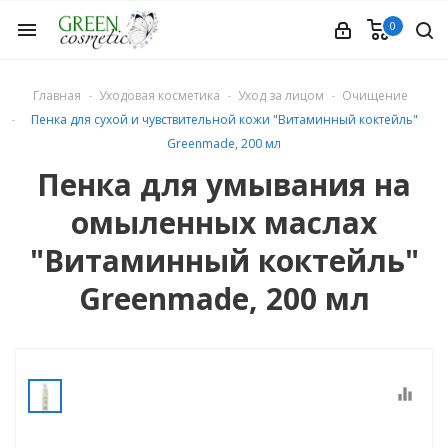
0
menu
Главная
Уходовая косметика
Уход за лицом
Очищение
Пенка для сухой и чувствительной кожи "Витаминный коктейль"
Greenmade, 200 мл
Пенка для умывания на
омыленных маслах
етика
"Витаминный коктейль"
Greenmade, 200 мл
equalizer