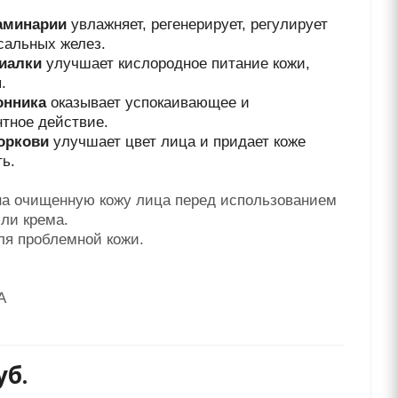
аминарии
увлажняет, регенерирует, регулирует
сальных желез.
иалки
улучшает кислородное питание кожи,
.
онника
оказывает успокаивающее и
нтное действие.
оркови
улучшает цвет лица и придает коже
ть.
на очищенную кожу лица перед использованием
ли крема.
ля проблемной кожи.
А
уб.