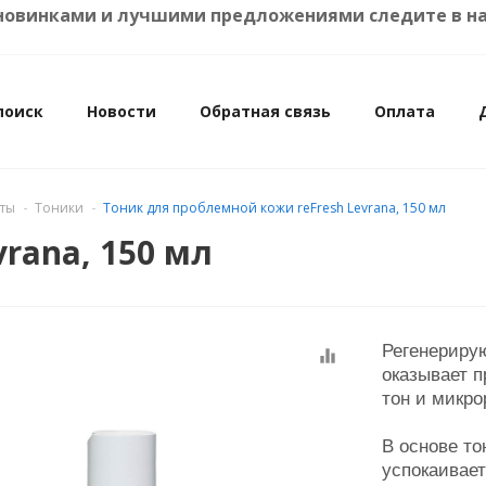
ими предложениями следите в нашем
smetic.by
поиск
Новости
Обратная связь
Оплата
аты
Тоники
Тоник для проблемной кожи reFresh Levrana, 150 мл
vrana, 150 мл
Регенериру
equalizer
оказывает 
тон и микр
В основе т
успокаивает