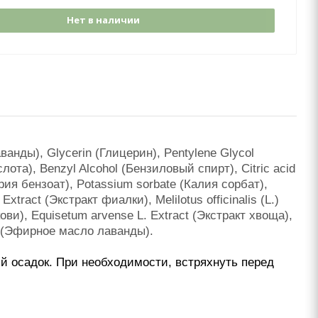
Нет в наличии
аванды), Glycerin (Глицерин), Pentylene Glycol
ота), Benzyl Alcohol (Бензиловый спирт), Citric acid
ия бензоат), Potassium sorbate (Калия сорбат),
Extract (Экстракт фиалки), Melilotus officinalis (L.)
кови), Equisetum arvense L. Extract (Экстракт хвоща),
oil (Эфирное масло лаванды).
й осадок. При необходимости, встряхнуть перед