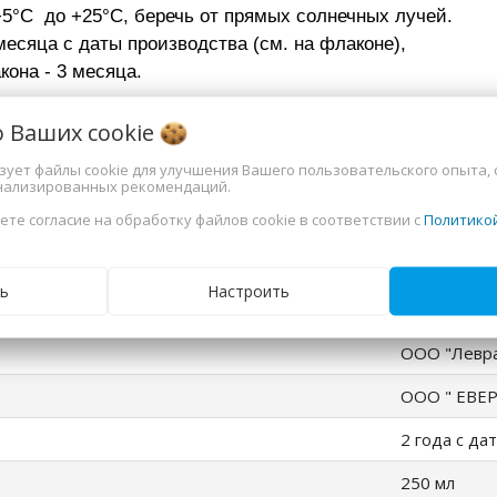
+5
°C до +25
°C, беречь от прямых солнечных лучей.
месяца c даты производства (см. на флаконе),
флакона - 3 месяца.
ная информация
о Ваших
cookie
ьзует файлы cookie для улучшения Вашего пользовательского опыта, 
нализированных рекомендаций.
тоник
ете согласие на обработку файлов cookie в соответствии с
Политико
жирная, ко
ль
197350, Росс
ь
Настроить
часть помещ
ООО "Левр
ООО " ЕВЕР
2 года с да
250 мл