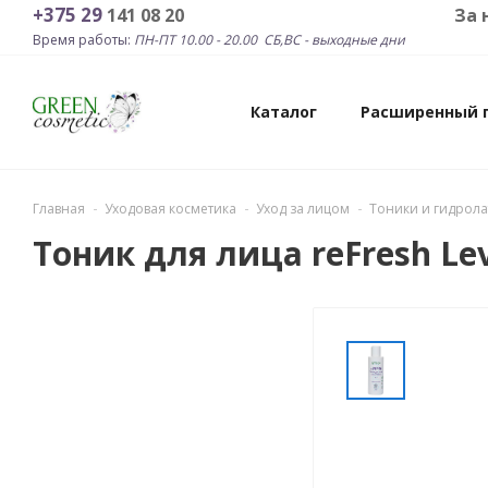
+375 29
141 08 20
За новинками и лучш
Время работы:
ПН-ПТ 10.00 - 20.00 СБ,ВС - выходные дни
Greenco
СБ-ВС выходные дни
СБ-ВС
12.00 - 19.00
Каталог
Расширенный 
Главная
Уходовая косметика
Уход за лицом
Тоники и гидрол
Тоник для лица reFresh Le