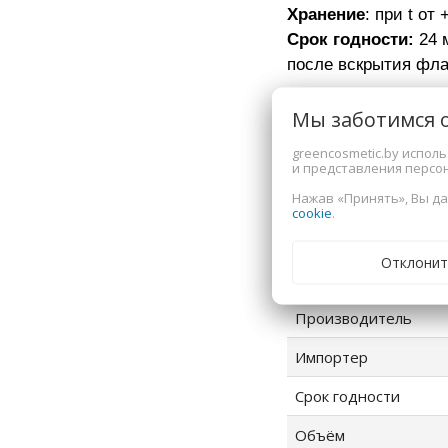
Хранение
:
при t от 
Cрок годности:
24 
​​​​​​​после вскрытия 
Дополнитель
Мы заботимся 
greencosmetic.by испол
и представления персо
Тип
Нажав «Принять», Вы да
cookie
.
Тип кожи
Страна-производите
Отклонит
Производитель
Импортер
Срок годности
Объём