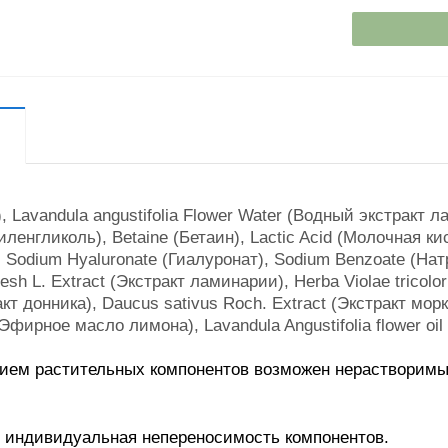
, Lavandula angustifolia Flower Water (Водный экстракт л
енгликоль), Betaine (Бетаин), Lactic Acid (Молочная кисл
 Sodium Hyaluronate (Гиалуронат), Sodium Benzoate (Натр
esh L. Extract (Экстракт ламинарии), Herba Violae tricolor 
акт донника), Daucus sativus Roch. Extract (Экстракт мор
l (Эфирное масло лимона), Lavandula Angustifolia flower 
вием растительных компонентов возможен нерастворимы
индивидуальная непереносимость компонентов.