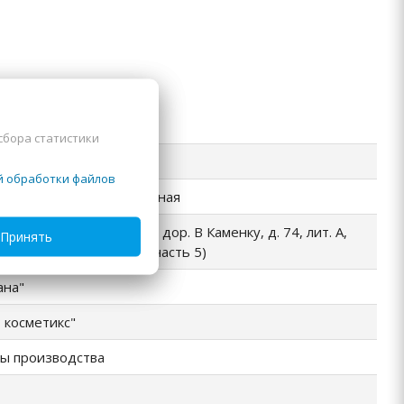
сбора статистики
й обработки файлов
мбинированная, проблемная
ия, г. Санкт-Петербург, дор. В Каменку, д. 74, лит. А,
Принять
ения 1-Н, комната 66 (часть 5)
ана"
 косметикс"
ты производства