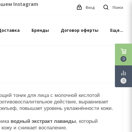
 Instagram
Вход
Поиск
Доставка
Бренды
Договор оферты
Еще...
0
equalizer
0
ющий тоник для лица с молочной кислотой
противовоспалительное действие, выравнивает
орельеф, повышает уровень увлажнённости кожи.
оника
водный экстракт лаванды
, который
 кожу и снимает воспаление.